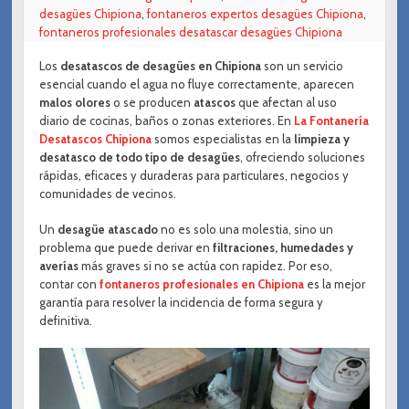
desagües Chipiona
,
fontaneros expertos desagües Chipiona
,
fontaneros profesionales desatascar desagües Chipiona
Los
desatascos de desagües en Chipiona
son un servicio
esencial cuando el agua no fluye correctamente, aparecen
malos olores
o se producen
atascos
que afectan al uso
diario de cocinas, baños o zonas exteriores. En
La Fontanería
Desatascos Chipiona
somos especialistas en la
limpieza y
desatasco de todo tipo de desagües
, ofreciendo soluciones
rápidas, eficaces y duraderas para particulares, negocios y
comunidades de vecinos.
Un
desagüe atascado
no es solo una molestia, sino un
problema que puede derivar en
filtraciones, humedades y
averías
más graves si no se actúa con rapidez. Por eso,
contar con
fontaneros profesionales en Chipiona
es la mejor
garantía para resolver la incidencia de forma segura y
definitiva.