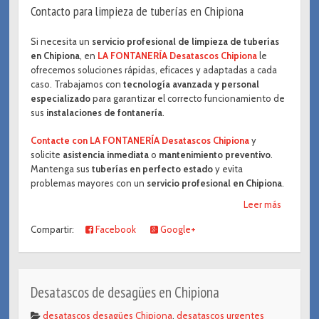
Contacto para limpieza de tuberías en Chipiona
Si necesita un
servicio profesional de limpieza de tuberías
en Chipiona
, en
LA FONTANERÍA Desatascos Chipiona
le
ofrecemos soluciones rápidas, eficaces y adaptadas a cada
caso. Trabajamos con
tecnología avanzada y personal
especializado
para garantizar el correcto funcionamiento de
sus
instalaciones de fontanería
.
Contacte con LA FONTANERÍA Desatascos Chipiona
y
solicite
asistencia inmediata
o
mantenimiento preventivo
.
Mantenga sus
tuberías en perfecto estado
y evita
problemas mayores con un
servicio profesional en Chipiona
.
Leer más
Compartir:
Facebook
Google+
Desatascos de desagües en Chipiona
desatascos desagües Chipiona
,
desatascos urgentes