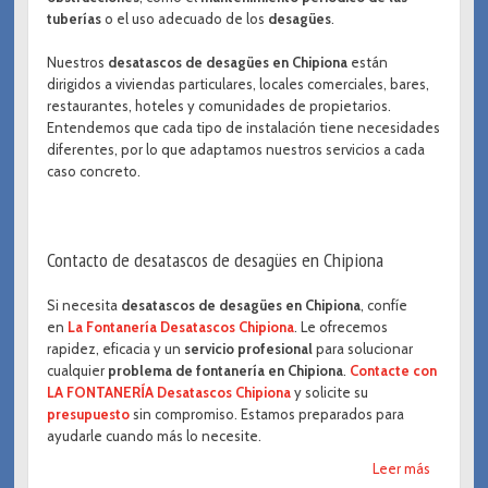
tuberías
o el uso adecuado de los
desagües
.
Nuestros
desatascos de desagües en Chipiona
están
dirigidos a viviendas particulares, locales comerciales, bares,
restaurantes, hoteles y comunidades de propietarios.
Entendemos que cada tipo de instalación tiene necesidades
diferentes, por lo que adaptamos nuestros servicios a cada
caso concreto.
Contacto de desatascos de desagües en Chipiona
Si necesita
desatascos de desagües en Chipiona
, confíe
en
La Fontanería Desatascos Chipiona
. Le ofrecemos
rapidez, eficacia y un
servicio profesional
para solucionar
cualquier
problema de fontanería en Chipiona
.
Contacte con
LA FONTANERÍA Desatascos Chipiona
y solicite su
presupuesto
sin compromiso. Estamos preparados para
ayudarle cuando más lo necesite.
Leer más